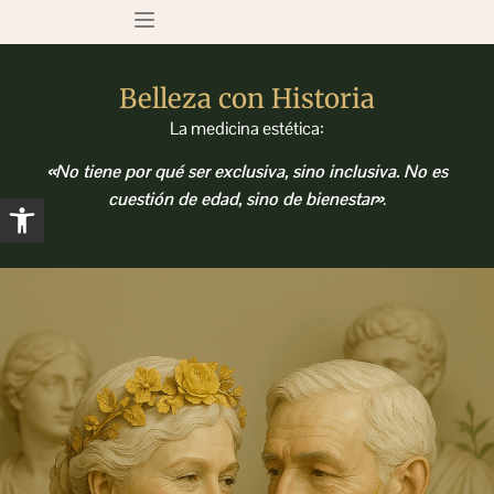
Sobre nosotros
Tratamientos médicos
Belleza con Historia
La medicina estética:
«No tiene por qué ser exclusiva, sino inclusiva.
No es
Abrir barra de herramientas
cuestión de edad, sino de bienestar»
.